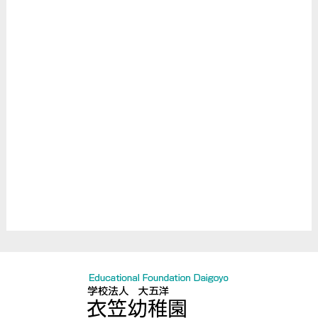
動画公開
クラスだより
衣笠FUNDAY
アフタースクール
バレエクラブ
バトントワリング
新空手
Englishクラブ
所作振舞
臨床スキル研究所
お誕生会
ハロウィン
クリスマス
節分