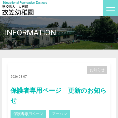
t
o
g
g
l
e
INFORMATION
n
a
v
i
g
a
t
i
o
n
お知らせ
2026-08-07
保護者専用ページ 更新のお知ら
せ
保護者専用ページ
アーバン