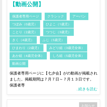
【動画公開】
保護者専用ページ
クラシック
アーバン
つぼみ（0歳児）
ひよこ（1歳児）
ことり（2歳児）
つつじ（3歳児）
きく（4歳児）
ふじ（5歳児）
ひまわり（2歳児）
みどり組（3歳児全体）
あか組（4歳児全体）
しろ組（5歳児全体）
動画公開
保護者専用ページに【七夕会】がの動画が掲載され
ました。掲載期間は７月７日～７月１３日です。
保護者専
...続きを読む
お知らせ