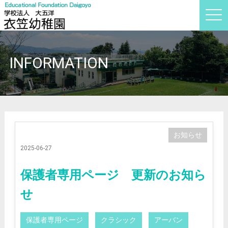
t
o
g
g
l
e
INFORMATION
n
a
v
i
g
a
t
i
o
n
お知らせ
2025-06-27
保護者専用ページ 更新のお知ら
せ
保護者専用ページ
クラシック
アーバン