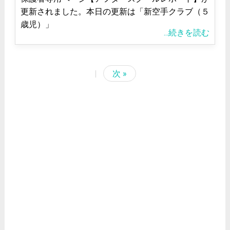
更新されました。本日の更新は「新空手クラブ（５
歳児）」
...続きを読む
|
次 »
<
2026/8
日
月
火
水
木
金
土
1
2
3
4
6
8
5
7