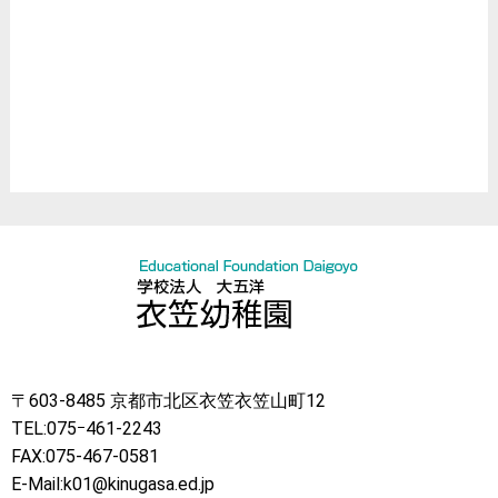
Englishクラブ
所作振舞
臨床スキル研究所
お誕生会
ハロウィン
クリスマス
節分
〒603-8485 京都市北区衣笠衣笠山町12
TEL:075ｰ461-2243
FAX:075-467-0581
E-Mail:k01@kinugasa.ed.jp