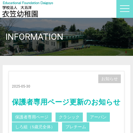
t
o
g
g
l
e
INFORMATION
n
a
v
i
g
a
t
i
o
n
お知らせ
2025-05-30
保護者専用ページ更新のお知らせ
保護者専用ページ
クラシック
アーバン
しろ組（5歳児全体）
プレチーム