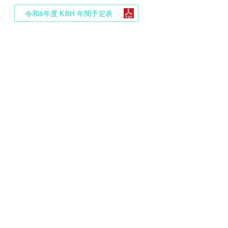
令和8年度 KBH 年間予定表
水あそび開催のお知らせ
【開催日】
7月8日、7月15日、7月22日、8月26日の4回