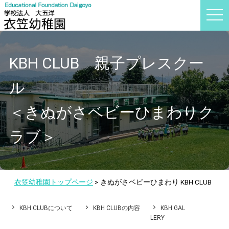
t
o
g
g
l
e
KBH CLUB 親子プレスクー
n
a
v
i
ル
g
a
t
＜きぬがさベビーひまわりク
i
o
n
ラブ＞
衣笠幼稚園トップページ
>
きぬがさベビーひまわり KBH CLUB
KBH CLUBについて
KBH CLUBの内容
KBH GAL
LERY