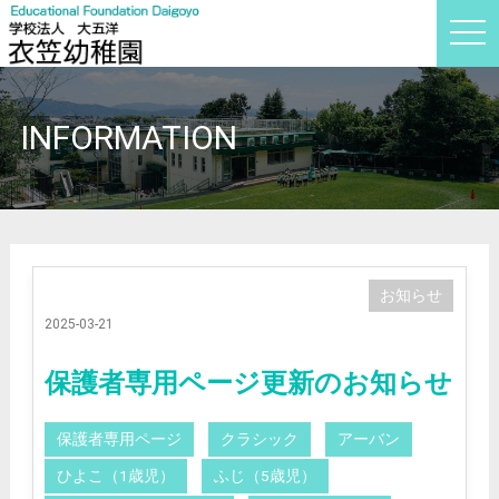
t
o
g
g
l
e
INFORMATION
n
a
v
i
g
a
t
i
o
n
お知らせ
2025-03-21
保護者専用ページ更新のお知らせ
保護者専用ページ
クラシック
アーバン
ひよこ（1歳児）
ふじ（5歳児）