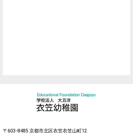
アフタースクール
バレエクラブ
バトントワリング
新空手
Englishクラブ
所作振舞
臨床スキル研究所
お誕生会
ハロウィン
クリスマス
節分
〒603-8485 京都市北区衣笠衣笠山町12