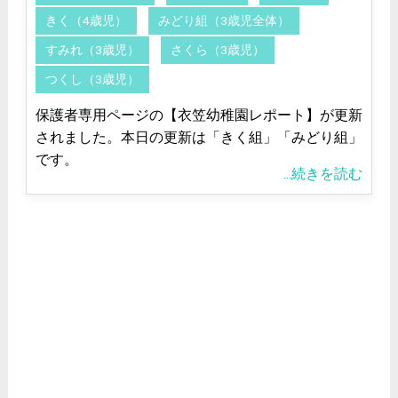
きく（4歳児）
みどり組（3歳児全体）
すみれ（3歳児）
さくら（3歳児）
つくし（3歳児）
保護者専用ページの【衣笠幼稚園レポート】が更新
されました。本日の更新は「きく組」「みどり組」
です。
...続きを読む
<
2026/8
日
月
火
水
木
金
土