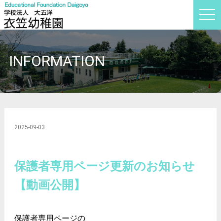
t
o
g
g
l
e
INFORMATION
n
a
v
i
g
a
t
i
o
n
2025-09-03
保護者専用ページ更新のお知らせ
【動画公開】
保護者専用ページの