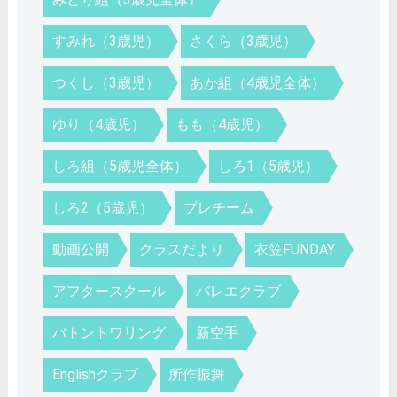
すみれ（3歳児）
さくら（3歳児）
つくし（3歳児）
あか組（4歳児全体）
ゆり（4歳児）
もも（4歳児）
しろ組（5歳児全体）
しろ1（5歳児）
しろ2（5歳児）
プレチーム
動画公開
クラスだより
衣笠FUNDAY
アフタースクール
バレエクラブ
バトントワリング
新空手
Englishクラブ
所作振舞