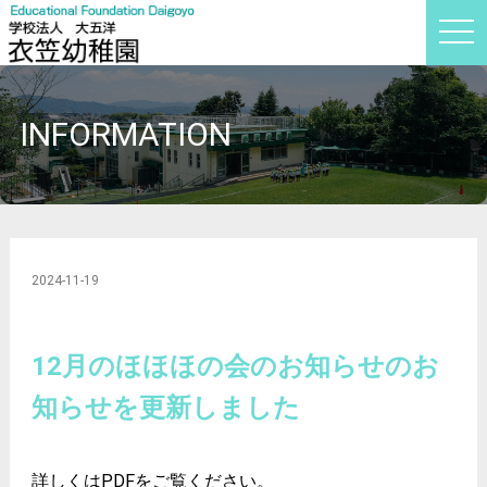
t
o
g
g
l
e
INFORMATION
n
a
v
i
g
a
t
i
o
n
2024-11-19
12月のほほほの会のお知らせのお
知らせを更新しました
詳しくはPDFをご覧ください。