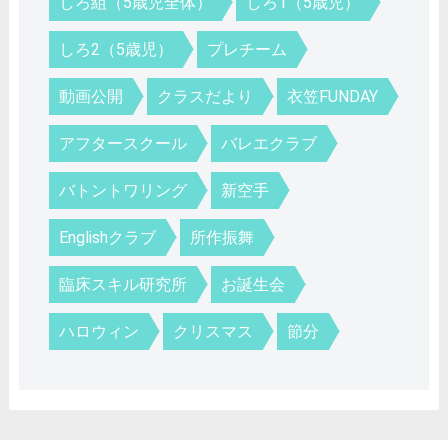
しろ組（5歳児全体）
しろ1（5歳児）
しろ2（5歳児）
プレチーム
動画公開
クラスだより
衣笠FUNDAY
アフタースクール
バレエクラブ
バトントワリング
新空手
Englishクラブ
所作振舞
臨床スキル研究所
お誕生会
ハロウィン
クリスマス
節分