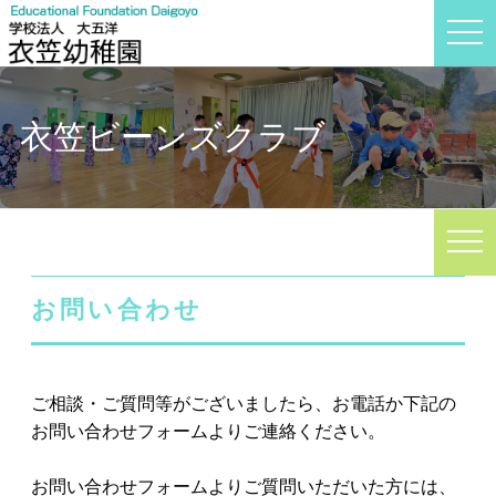
t
o
g
g
l
e
衣笠ビーンズクラブ
n
a
v
i
g
a
t
i
o
n
お問い合わせ
ご相談・ご質問等がございましたら、お電話か下記の
お問い合わせフォームよりご連絡ください。
お問い合わせフォームよりご質問いただいた方には、